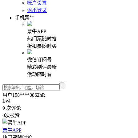
账户设置
退出登录
手机票牛
票牛APP
热门票随时抢
折扣票随时买
微信订阅号
精彩剧评最新
活动随时看
用户158****0862hR
Lv4
9
次评论
0
次被赞
票牛APP
热门票随时抢