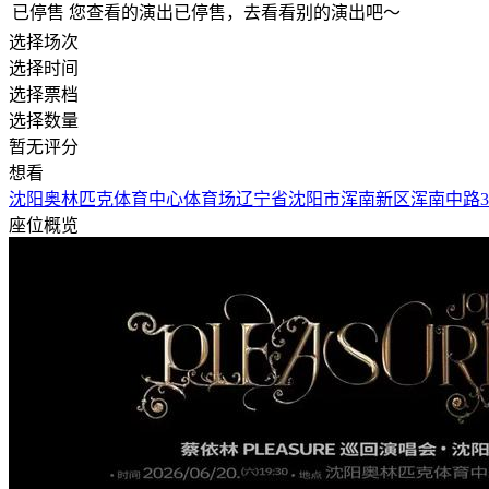
已停售
您查看的演出已停售，去看看别的演出吧～
选择场次
选择时间
选择票档
选择数量
暂无评分
想看
沈阳奥林匹克体育中心体育场
辽宁省沈阳市浑南新区浑南中路3
座位概览