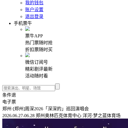
我的钱包
账户设置
退出登录
手机票牛
票牛APP
热门票随时抢
折扣票随时买
微信订阅号
精彩剧评最新
活动随时看
条件退
电子票
郑州·[郑州]周深2026「深深的」巡回演唱会
2026.06.27-06.28 郑州奥林匹克体育中心 洋河·梦之蓝体育场