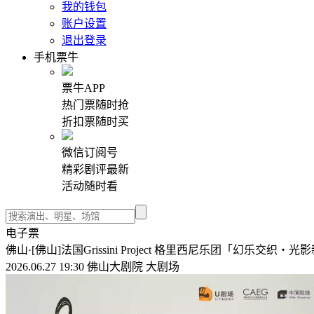
我的钱包
账户设置
退出登录
手机票牛
票牛APP
热门票随时抢
折扣票随时买
微信订阅号
精彩剧评最新
活动随时看
电子票
佛山·[佛山]法国Grissini Project 格里西尼乐团「幻乐交织・
2026.06.27 19:30 佛山大剧院 大剧场