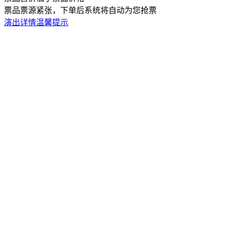
票品票源紧张，下单后系统将自动为您抢票
演出详情
温馨提示