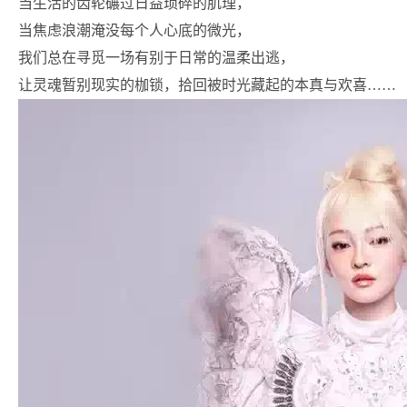
当生活的齿轮碾过日益琐碎的肌理，
当焦虑浪潮淹没每个人心底的微光，
我们总在寻觅一场有别于日常的温柔出逃，
让灵魂暂别现实的枷锁，拾回被时光藏起的本真与欢喜……