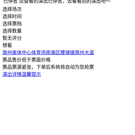
已停售
您查看的演出已停售，去看看别的演出吧～
选择场次
选择时间
选择票档
选择数量
暂无评分
想看
滁州奥体中心体育场
南谯区腰铺镇滁州大道
票品售价低于票面价格
票品票源紧张，下单后系统将自动为您抢票
演出详情
温馨提示