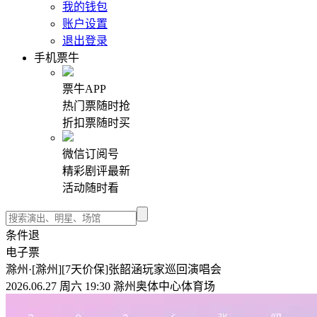
我的钱包
账户设置
退出登录
手机票牛
票牛APP
热门票随时抢
折扣票随时买
微信订阅号
精彩剧评最新
活动随时看
条件退
电子票
滁州·[滁州][7天价保]张韶涵玩家巡回演唱会
2026.06.27 周六 19:30 滁州奥体中心体育场