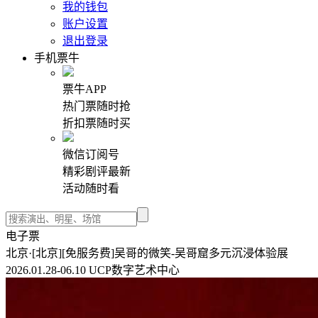
我的钱包
账户设置
退出登录
手机票牛
票牛APP
热门票随时抢
折扣票随时买
微信订阅号
精彩剧评最新
活动随时看
电子票
北京·[北京][免服务费]吴哥的微笑-吴哥窟多元沉浸体验展
2026.01.28-06.10 UCP数字艺术中心