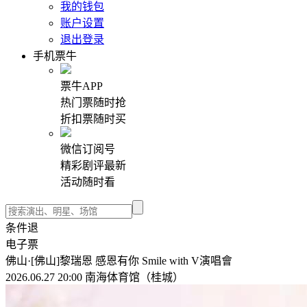
我的钱包
账户设置
退出登录
手机票牛
票牛APP
热门票随时抢
折扣票随时买
微信订阅号
精彩剧评最新
活动随时看
条件退
电子票
佛山·[佛山]黎瑞恩 感恩有你 Smile with V演唱會
2026.06.27 20:00 南海体育馆（桂城）