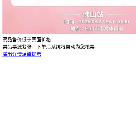
票品售价低于票面价格
票品票源紧张，下单后系统将自动为您抢票
演出详情
温馨提示