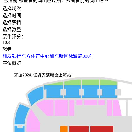
已过期
您查看的演出已过期，去看看别的演出吧～
选择场次
选择时间
选择票档
选择数量
票牛评分：
10.
0
想看
浦发银行东方体育中心
浦东新区泳耀路300号
座位概览