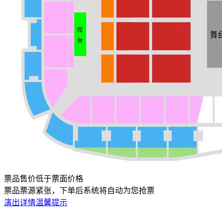
票品售价低于票面价格
票品票源紧张，下单后系统将自动为您抢票
演出详情
温馨提示