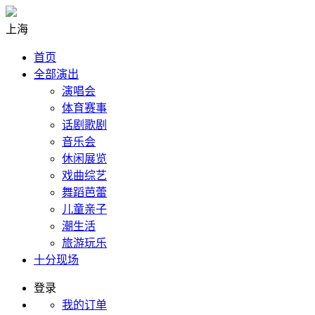
上海
首页
全部演出
演唱会
体育赛事
话剧歌剧
音乐会
休闲展览
戏曲综艺
舞蹈芭蕾
儿童亲子
潮生活
旅游玩乐
十分现场
登录
我的订单