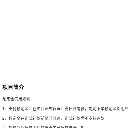
项目简介
预定金使用规则
1、支付预定金后在项目正式官宣后需补齐尾款，提前下单预定金都用
2、预定金在正式补款前随时可退，正式补款后不支持退款。
3、后续补款信息需与预定金下单信息保持一致。