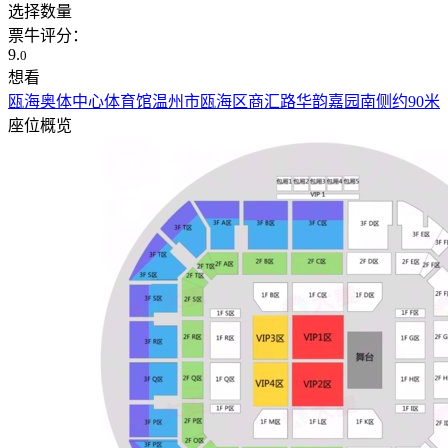
选择数量
票牛评分：
9.
0
想看
瓯海奥体中心体育馆
温州市瓯海区商汇路华韵嘉园南侧约90米
座位概览