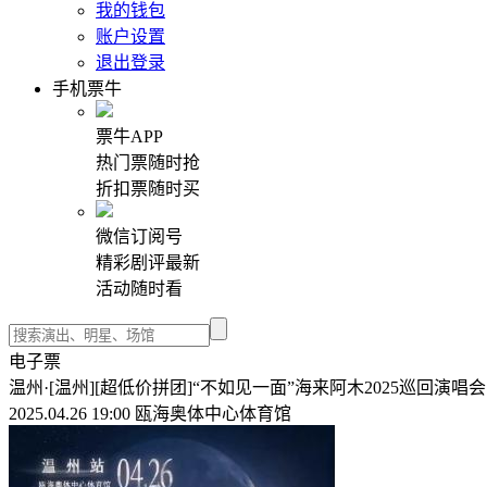
我的钱包
账户设置
退出登录
手机票牛
票牛APP
热门票随时抢
折扣票随时买
微信订阅号
精彩剧评最新
活动随时看
电子票
温州·[温州][超低价拼团]“不如见一面”海来阿木2025巡回演唱会
2025.04.26 19:00 瓯海奥体中心体育馆