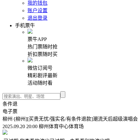
我的钱包
账户设置
退出登录
手机票牛
票牛APP
热门票随时抢
折扣票随时买
微信订阅号
精彩剧评最新
活动随时看
条件退
电子票
柳州·[柳州][买贵无忧/强实名/有条件退款]潮流天后超级演唱会
2025.09.20 20:00 柳州体育中心体育场