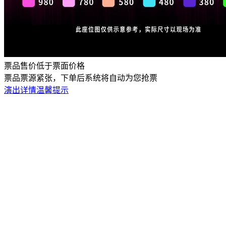
票品售价低于票面价格
票品票源紧张，下单后系统将自动为您抢票
演出详情
温馨提示