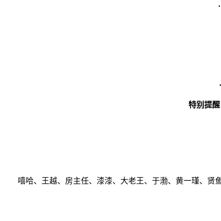
特别提醒
嘻哈、王越、房主任、漆漆、大老王、于渤、黄一瑾、贤鱼（