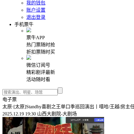
我的钱包
账户设置
退出登录
手机票牛
票牛APP
热门票随时抢
折扣票随时买
微信订阅号
精彩剧评最新
活动随时看
电子票
太原·[太原]Standby喜剧之王单口季巡回演出丨嘻哈/王越/房
2025.12.19 19:30 山西大剧院-大剧场