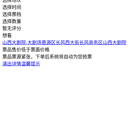
选择场次
选择时间
选择票档
选择数量
暂无评分
想看
山西大剧院-大剧场
晋源区长风西大街长风商务区山西大剧院
票品售价低于票面价格
票品票源紧张，下单后系统将自动为您抢票
演出详情
温馨提示