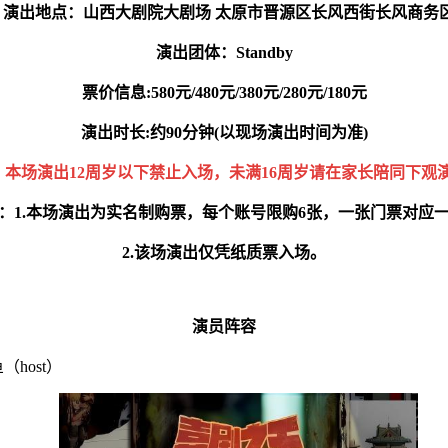
· 演出地点：山西大剧院大剧场 太原市晋源区长风西街长风商务
演出团体：Standby
票价信息:580元/480元/380元/280元/180元
演出时长:约90分钟(以现场演出时间为准)
·
本场演出12周岁以下禁止入场，未满16周岁请在家长陪同下观
：1.本场演出为实名制购票，每个账号限购6张，一张门票对应
2.该场演出仅凭纸质票入场。
演员阵容
host）