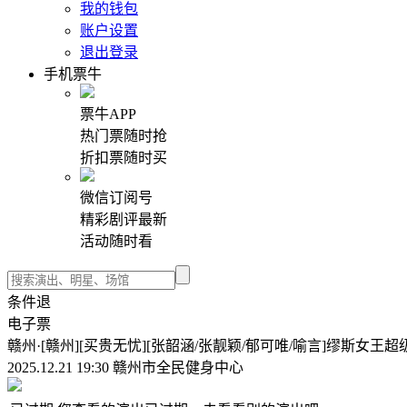
我的钱包
账户设置
退出登录
手机票牛
票牛APP
热门票随时抢
折扣票随时买
微信订阅号
精彩剧评最新
活动随时看
条件退
电子票
赣州·[赣州][买贵无忧][张韶涵/张靓颖/郁可唯/喻言]缪斯女王
2025.12.21 19:30 赣州市全民健身中心