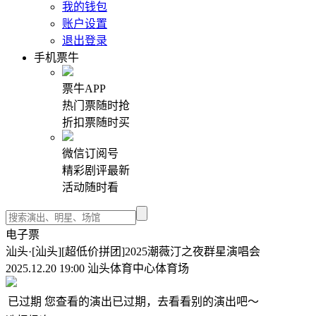
我的钱包
账户设置
退出登录
手机票牛
票牛APP
热门票随时抢
折扣票随时买
微信订阅号
精彩剧评最新
活动随时看
电子票
汕头·[汕头][超低价拼团]2025潮薇汀之夜群星演唱会
2025.12.20 19:00 汕头体育中心体育场
已过期
您查看的演出已过期，去看看别的演出吧～