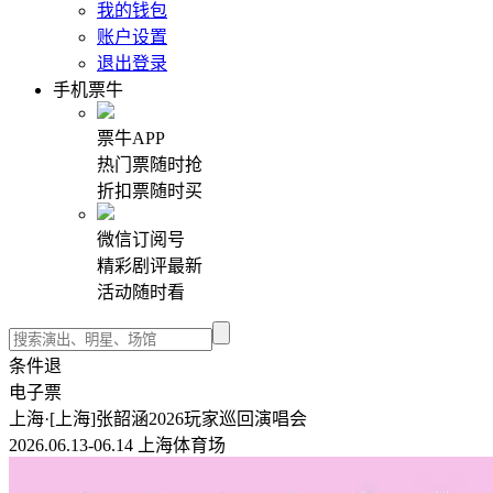
我的钱包
账户设置
退出登录
手机票牛
票牛APP
热门票随时抢
折扣票随时买
微信订阅号
精彩剧评最新
活动随时看
条件退
电子票
上海·[上海]张韶涵2026玩家巡回演唱会
2026.06.13-06.14 上海体育场