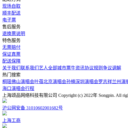
现场自取
顺丰配送
电子票
售后服务
退换票说明
特色服务
无票赔付
保证真票
配送保障
关于我们
联系我们
艺人
全部城市
票牛资讯
协议规则
争议调解
热门搜索
桐瑶佛山演唱会
叶蓓北京演唱会
孙楠深圳演唱会
罗志祥兰州演
海口演唱会行程
上海颂品网络科技有限公司 Copyright (c) 2022年 Songpin. All rights 
沪公网安备 31010602001682号
上海工商