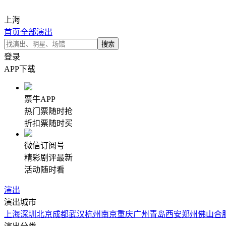
上海
首页
全部演出
登录
APP下载
票牛APP
热门票随时抢
折扣票随时买
微信订阅号
精彩剧评最新
活动随时看
演出
演出城市
上海
深圳
北京
成都
武汉
杭州
南京
重庆
广州
青岛
西安
郑州
佛山
合