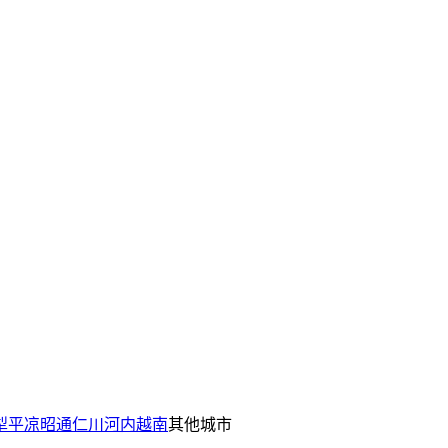
犁
平凉
昭通
仁川
河内
越南
其他城市