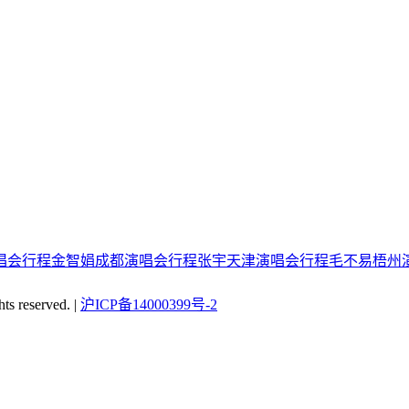
唱会行程
金智娟成都演唱会行程
张宇天津演唱会行程
毛不易梧州
reserved. |
沪ICP备14000399号-2