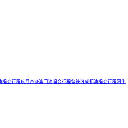
演唱会行程
玖月奇迹澳门演唱会行程
曾轶可成都演唱会行程
阿牛