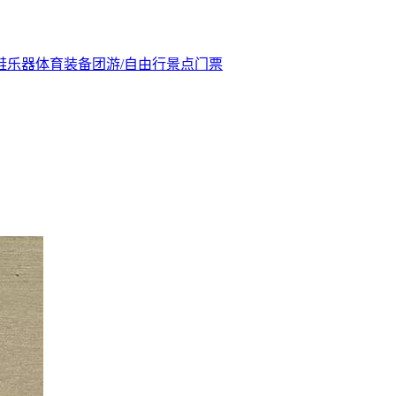
鞋
乐器
体育装备
团游/自由行
景点门票