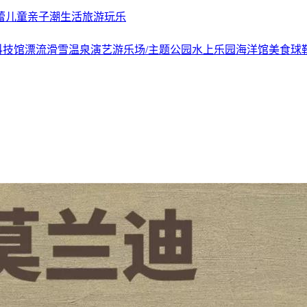
蕾
儿童亲子
潮生活
旅游玩乐
科技馆
漂流
滑雪
温泉
演艺
游乐场/主题公园
水上乐园
海洋馆
美食
球