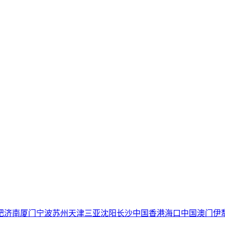
肥
济南
厦门
宁波
苏州
天津
三亚
沈阳
长沙
中国香港
海口
中国澳门
伊