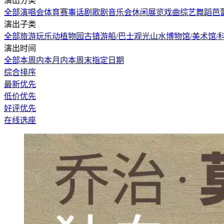
演出分类
全部
演唱会
体育赛事
话剧歌剧
音乐会
休闲展览
戏曲综艺
舞蹈芭
演出子类
全部
旅游玩乐
动植物园
古镇
游船/巴士观光
山水
博物馆/美术馆/
演出时间
全部
本周内
本月内
本周末
指定日期
综合排序
最新优先
低价优先
好评优先
在线选座