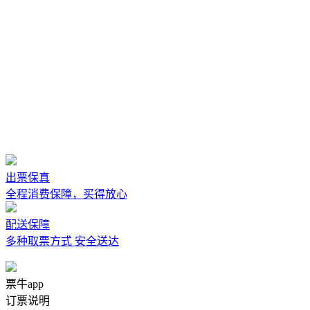
出票保真
全程消费保障，买得放心
配送保障
多种取票方式 安全送达
票牛app
订票说明