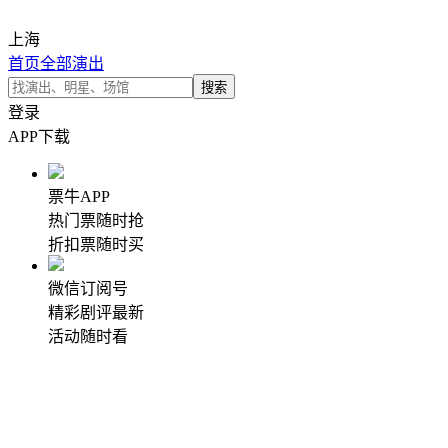
上海
首页
全部演出
登录
APP下载
票牛APP
热门票随时抢
折扣票随时买
微信订阅号
精彩剧评最新
活动随时看