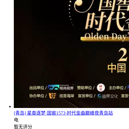
[青岛] 星泰逐梦·国窖1573·时代金曲巅峰夜青岛站
电
暂无评分