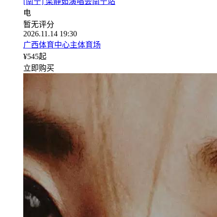
[南宁] 梁静茹演唱会南宁站
电
暂无评分
2026.11.14 19:30
广西体育中心主体育场
¥
545
起
立即购买