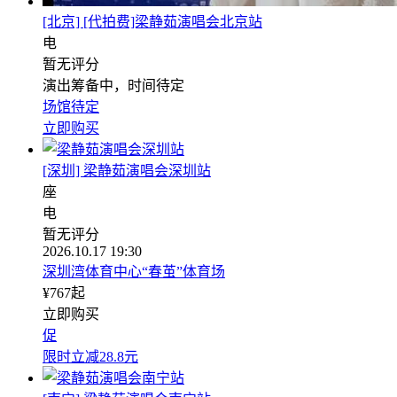
[北京] [代拍费]梁静茹演唱会北京站
电
暂无评分
演出筹备中，时间待定
场馆待定
立即购买
[深圳] 梁静茹演唱会深圳站
座
电
暂无评分
2026.10.17 19:30
深圳湾体育中心“春茧”体育场
¥
767
起
立即购买
促
限时立减28.8元