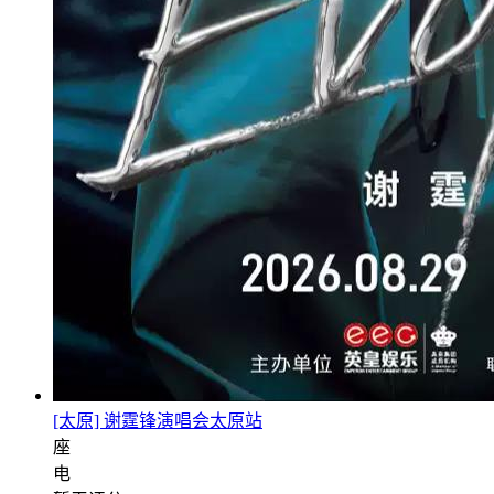
[太原] 谢霆锋演唱会太原站
座
电