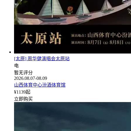
[太原] 周华健演唱会太原站
电
暂无评分
2026.08.07-08.09
山西体育中心汾酒体育馆
¥
1139
起
立即购买