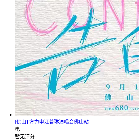
[佛山] 方力申江若琳演唱会佛山站
电
暂无评分