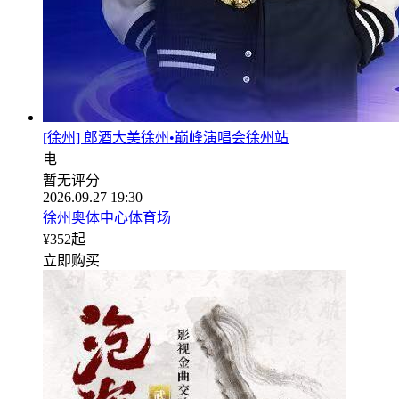
[徐州] 郎酒大美徐州•巅峰演唱会徐州站
电
暂无评分
2026.09.27 19:30
徐州奥体中心体育场
¥
352
起
立即购买