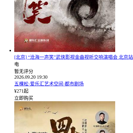
[北京] “沧海一声笑”武侠影视金曲视听交响演唱会 北京站
电
暂无评分
2026.09.20 19:30
五棵松·爱乐汇艺术空间·都市剧场
¥
271
起
立即购买