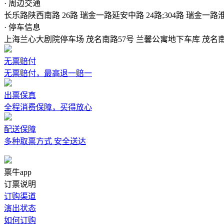
· 周边交通
长乐路陕西南路 26路 瑞金一路延安中路 24路;304路 瑞金一路淮海中路 
· 停车信息
上海兰心大剧院停车场 茂名南路57号 兰馨公寓地下车库 茂名南
无票赔付
无票赔付，最高退一赔一
出票保真
全程消费保障，买得放心
配送保障
多种取票方式 安全送达
票牛app
订票说明
订购渠道
演出状态
如何订购