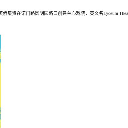
集资在诺门路圆明园路口创建兰心戏院，英文名Lyceum Theatr