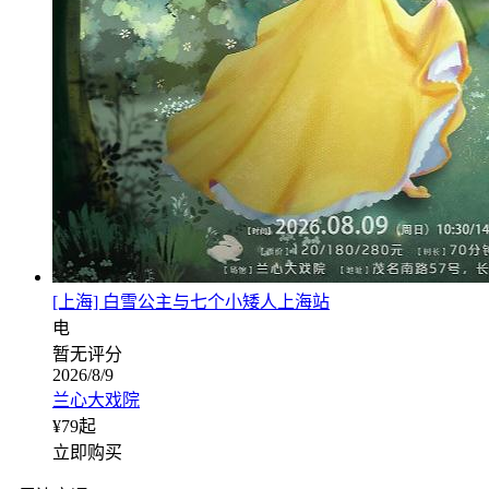
[上海] 白雪公主与七个小矮人上海站
电
暂无评分
2026/8/9
兰心大戏院
¥
79
起
立即购买