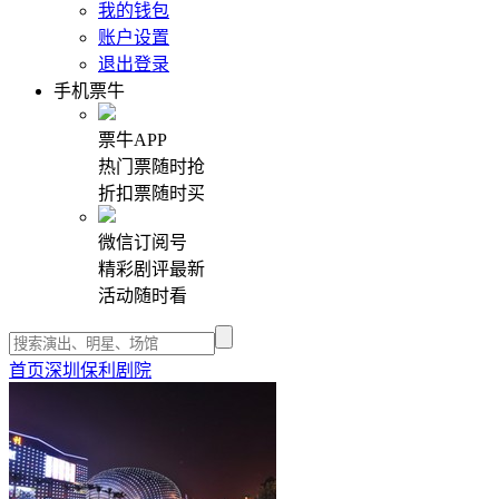
我的钱包
账户设置
退出登录
手机票牛
票牛APP
热门票随时抢
折扣票随时买
微信订阅号
精彩剧评最新
活动随时看
首页
深圳保利剧院