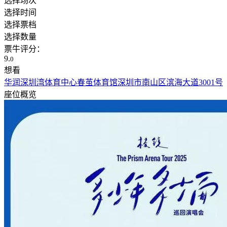
选择场次
选择时间
选择票档
选择数量
票牛评分：
9.
0
想看
华润深圳湾体育中心春茧体育馆
深圳市南山区滨海大道3001号
座位概览