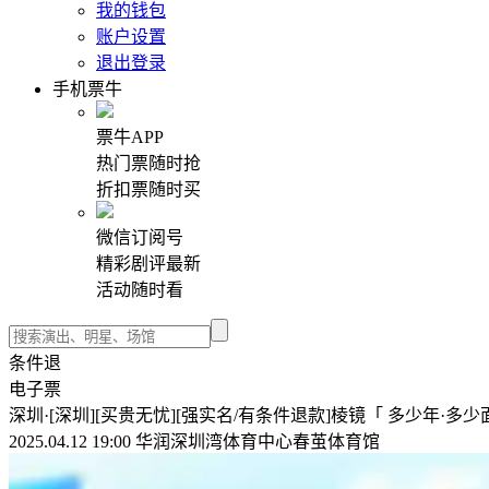
我的钱包
账户设置
退出登录
手机票牛
票牛APP
热门票随时抢
折扣票随时买
微信订阅号
精彩剧评最新
活动随时看
条件退
电子票
深圳·[深圳][买贵无忧][强实名/有条件退款]棱镜「 多少年·多少
2025.04.12 19:00 华润深圳湾体育中心春茧体育馆