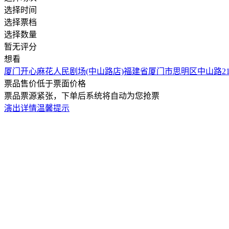
选择时间
选择票档
选择数量
暂无评分
想看
厦门开心麻花人民剧场(中山路店)
福建省厦门市思明区中山路21
票品售价低于票面价格
票品票源紧张，下单后系统将自动为您抢票
演出详情
温馨提示