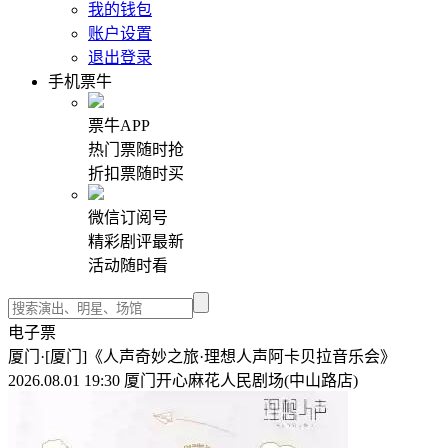
我的钱包
账户设置
退出登录
手机票牛
票牛APP
热门票随时抢
折扣票随时买
微信订阅号
精彩剧评最新
活动随时看
电子票
厦门·[厦门]《人声奇妙之旅·理想人声阿卡贝拉音乐会》
2026.08.01 19:30 厦门开心麻花人民剧场(中山路店)