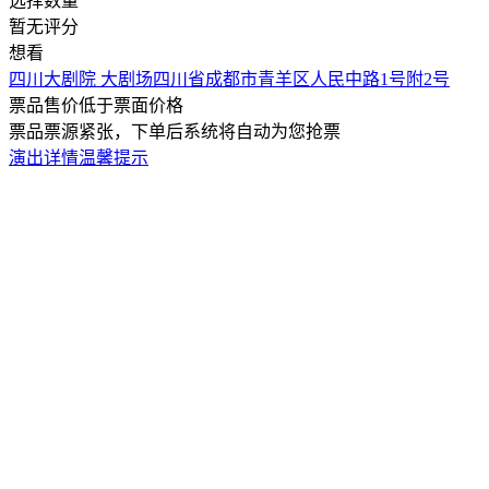
选择数量
暂无评分
想看
四川大剧院 大剧场
四川省成都市青羊区人民中路1号附2号
票品售价低于票面价格
票品票源紧张，下单后系统将自动为您抢票
演出详情
温馨提示