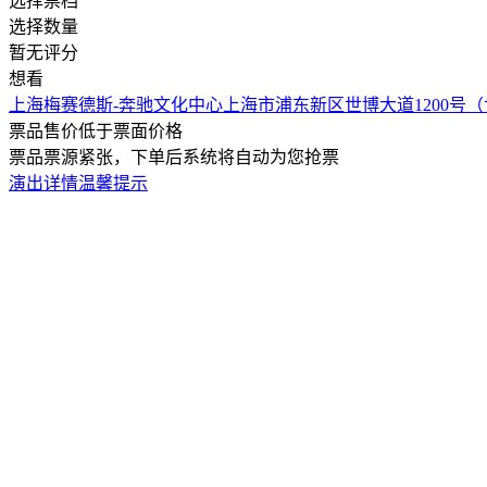
选择票档
选择数量
暂无评分
想看
上海梅赛德斯-奔驰文化中心
上海市浦东新区世博大道1200号
票品售价低于票面价格
票品票源紧张，下单后系统将自动为您抢票
演出详情
温馨提示