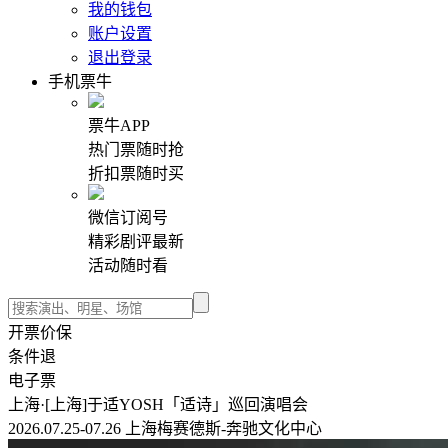
我的钱包
账户设置
退出登录
手机票牛
票牛APP
热门票随时抢
折扣票随时买
微信订阅号
精彩剧评最新
活动随时看
开票价保
条件退
电子票
上海·[上海]于适YOSH「适诗」巡回演唱会
2026.07.25-07.26 上海梅赛德斯-奔驰文化中心