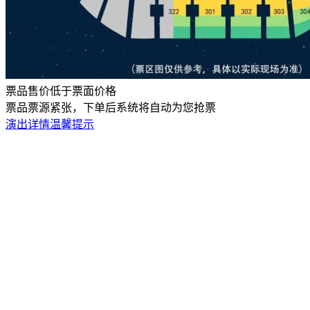
票品售价低于票面价格
票品票源紧张，下单后系统将自动为您抢票
演出详情
温馨提示