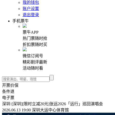
我的钱包
账户设置
退出登录
手机票牛
票牛APP
热门票随时抢
折扣票随时买
微信订阅号
精彩剧评最新
活动随时看
开票价保
条件退
电子票
深圳·[深圳][限时立减20元]张远2026「远行」巡回演唱会
2026.06.13 19:00 深圳大运中心体育馆