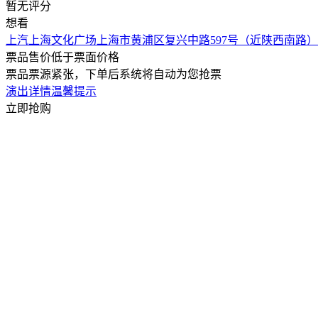
暂无评分
想看
上汽上海文化广场
上海市黄浦区复兴中路597号（近陕西南路）
票品售价低于票面价格
票品票源紧张，下单后系统将自动为您抢票
演出详情
温馨提示
立即抢购