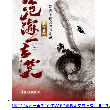
[北京] “沧海一声笑”武侠影视金曲视听交响演唱会 北京站