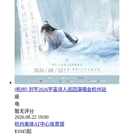
[杭州] 刘宇2026宇宙诗人巡回演唱会杭州站
座
电
暂无评分
2026.08.22 19:00
杭州奥体AT中心体育馆
¥
1045
起