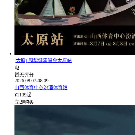
[太原] 周华健演唱会太原站
电
暂无评分
2026.08.07-08.09
山西体育中心汾酒体育馆
¥
1139
起
立即购买