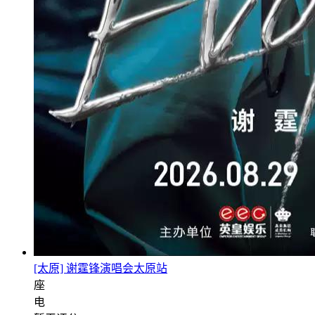
[太原] 谢霆锋演唱会太原站
座
电