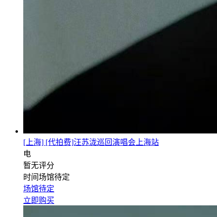
[上海] [代拍费]汪苏泷巡回演唱会上海站
电
暂无评分
时间场馆待定
场馆待定
立即购买