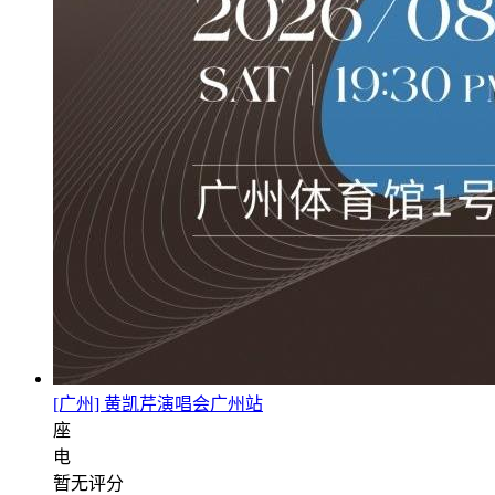
[广州] 黄凯芹演唱会广州站
座
电
暂无评分