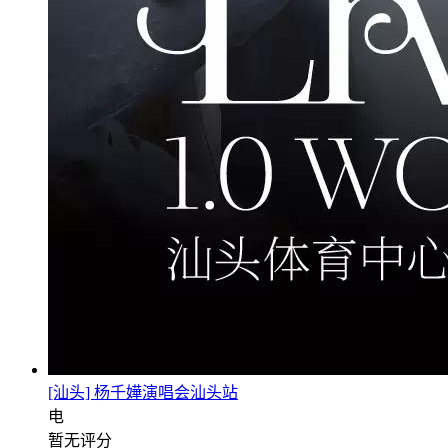
[汕头] 杨千嬅演唱会汕头站
电
暂无评分