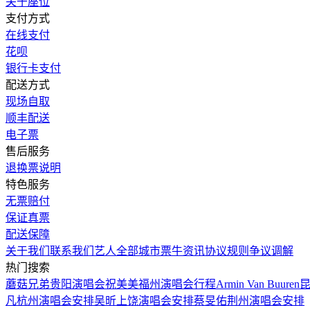
关于座位
支付方式
在线支付
花呗
银行卡支付
配送方式
现场自取
顺丰配送
电子票
售后服务
退换票说明
特色服务
无票赔付
保证真票
配送保障
关于我们
联系我们
艺人
全部城市
票牛资讯
协议规则
争议调解
热门搜索
蘑菇兄弟贵阳演唱会
祝美美福州演唱会行程
Armin Van Buu
凡杭州演唱会安排
吴昕上饶演唱会安排
蔡旻佑荆州演唱会安排