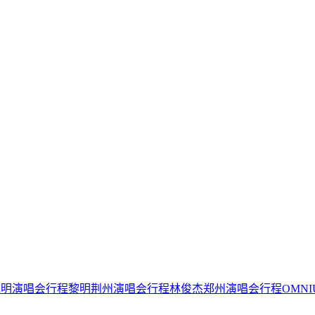
ren昆明演唱会行程
黎明荆州演唱会行程
林俊杰郑州演唱会行程
OMN