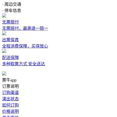
· 周边交通
· 停车信息
无票赔付
无票赔付，最高退一赔一
出票保真
全程消费保障，买得放心
配送保障
多种取票方式 安全送达
票牛app
订票说明
订购渠道
演出状态
如何订购
价格说明