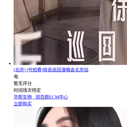
[北京] [代拍费]徐良巡回演唱会北京站
电
暂无评分
时间场次待定
华熙生物 · 润百颜ECM中心
立即购买