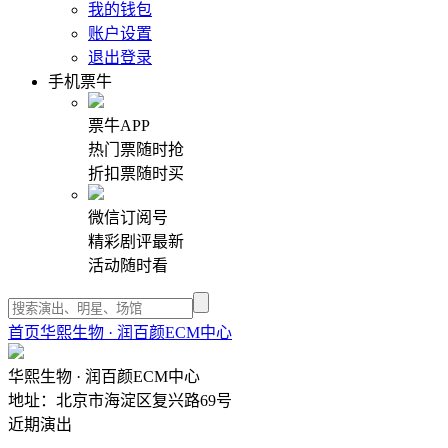
我的钱包
账户设置
退出登录
手机票牛
票牛APP
热门票随时抢
折扣票随时买
微信订阅号
精彩剧评最新
活动随时看
首页
华熙生物 · 润百颜ECM中心
华熙生物 · 润百颜ECM中心
地址：北京市海淀区复兴路69号
近期演出