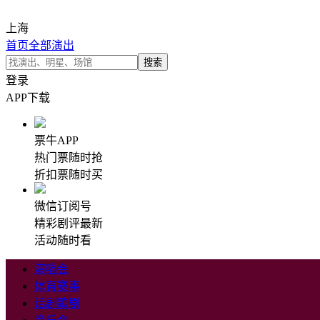
上海
首页
全部演出
登录
APP下载
票牛APP
热门票随时抢
折扣票随时买
微信订阅号
精彩剧评最新
活动随时看
演唱会
体育赛事
话剧歌剧