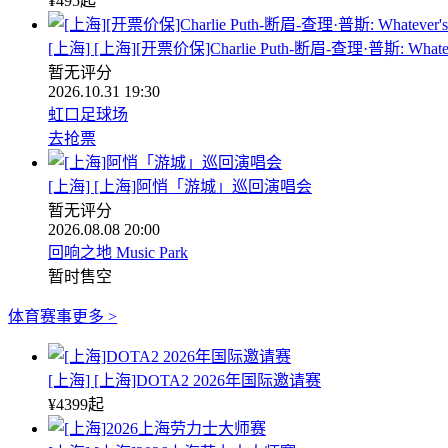
¥
495
起
[上海] [上海][开票价保]Charlie Puth-断眉-查理·普斯: Whatever's
暂无评分
2026.10.31 19:30
虹口足球场
去抢票
[上海] [上海]阿悄「游城」巡回演唱会
暂无评分
2026.08.08 20:00
回响之地 Music Park
暂时售空
体育赛事
更多 >
[上海] [上海]DOTA2 2026年国际邀请赛
¥
4399
起