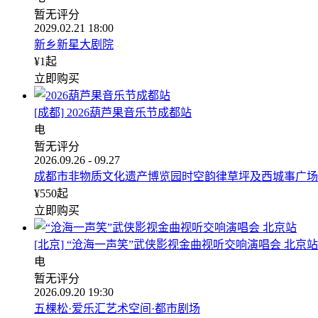
暂无评分
2029.02.21 18:00
新乡新星大剧院
¥
1
起
立即购买
[成都] 2026葫芦果音乐节成都站
电
暂无评分
2026.09.26 - 09.27
成都市非物质文化遗产博览园时空韵律草坪及西城事广场
¥
550
起
立即购买
[北京] “沧海一声笑”武侠影视金曲视听交响演唱会 北京站
电
暂无评分
2026.09.20 19:30
五棵松·爱乐汇艺术空间·都市剧场