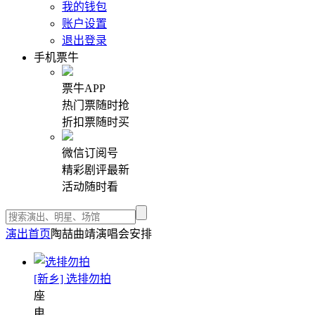
我的钱包
账户设置
退出登录
手机票牛
票牛APP
热门票随时抢
折扣票随时买
微信订阅号
精彩剧评最新
活动随时看
演出首页
陶喆曲靖演唱会安排
[新乡] 选排勿拍
座
电