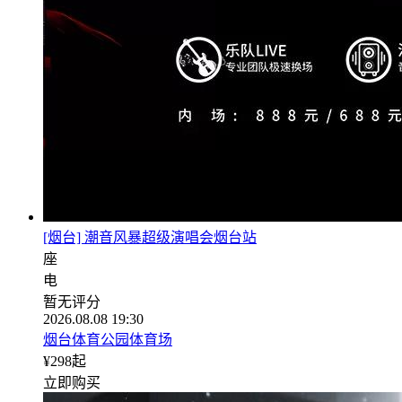
[烟台] 潮音风暴超级演唱会烟台站
座
电
暂无评分
2026.08.08 19:30
烟台体育公园体育场
¥
298
起
立即购买