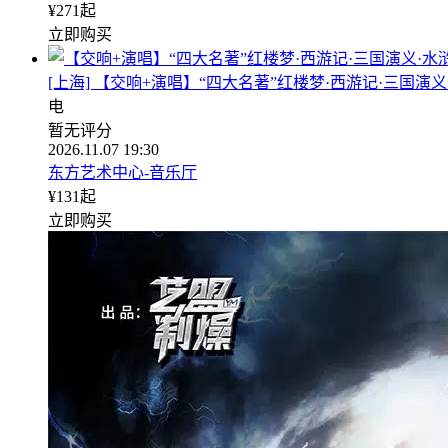
¥
271
起
立即购买
[上海] 【交响+演唱】“四大名著”红楼梦·西游记·三国演义
电
暂无评分
2026.11.07 19:30
东方艺术中心-音乐厅
¥
131
起
立即购买