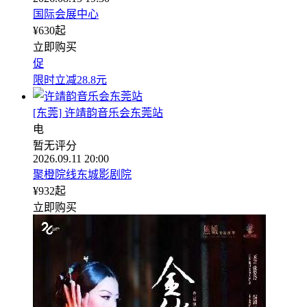
国际会展中心
¥
630
起
立即购买
促
限时立减28.8元
[东莞] 许靖韵音乐会东莞站
电
暂无评分
2026.09.11 20:00
聚橙院线东城影剧院
¥
932
起
立即购买