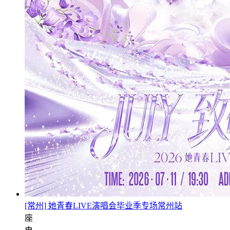
[常州] 她青春LIVE演唱会毕业季专场常州站
座