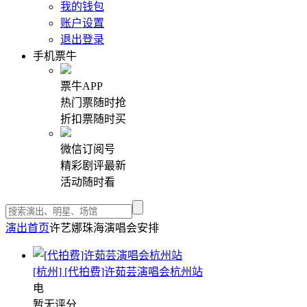
我的钱包
账户设置
退出登录
手机票牛
票牛APP
热门票随时抢
折扣票随时买
微信订阅号
精彩剧评最新
活动随时看
演出首页
许艺娜珠海演唱会安排
[杭州] [代拍费]许茹芸演唱会杭州站
电
暂无评分