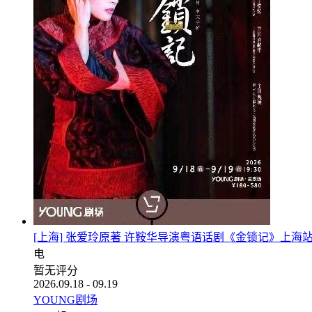
[上海] 张爱玲原著 许鞍华导演粤语话剧《金锁记》上海
电
暂无评分
2026.09.18 - 09.19
YOUNG剧场