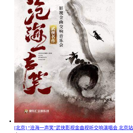
[北京] “沧海一声笑”武侠影视金曲视听交响演唱会 北京站