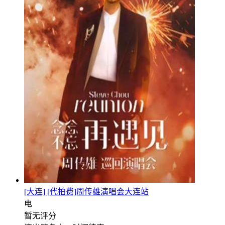
[大连] [代拍费]周传雄演唱会大连站
电
暂无评分