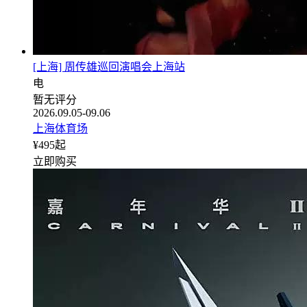
[上海] 周传雄巡回演唱会上海站
电
暂无评分
2026.09.05-09.06
上海体育场
¥
495
起
立即购买