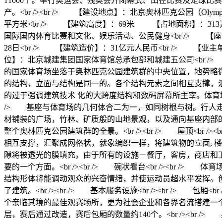
11000个。举行奥运会、残奥会开闭幕式、田径比赛及足球
产。<br /><br /> 【建设地点】：北京奥林匹克公园（Olymp
平方米<br /> 【建筑高度】：69米 【占地面积】：31
国际国内体育比赛和文化、娱乐活动、公民健身<br /> 【座位数量】
28日<br /> 【建筑造价】：31亿元人民币<br /> 
位】：北京城建集团国家体育馆总承包部和城建五公司<br /> 【建筑俗称】：
的国家体育场坐落于奥林匹克公园建筑群的中央位置，地势略
的结构，立面与结构是同一的。各个结构元素之间相互支撑，
的过于强调建筑技术 化的大跨度结构和数码屏幕所主宰。体育场的空间
/> 基座与体育场的几何体合二为一，如同树根与树。行人
材铺装的广场，竹林、矿质般的山地景观，以及通向基座内部
整个奥林匹克公园建筑群的全景。<br /><br /> 屋顶<
相互支撑，汇聚成网格状，就象编织一样，将建筑物的立面, 
隙将被透光的膜填充。由于所有的设施－餐厅，客房，商店和
要的一个方面。<br /><br /> 碗状看台<br /><
结构形体将能调动观众的兴奋情绪，并使运动员超水平发挥。
了建筑。<br /><br /> 基本服务设施<br /><br 
个亲临其境的最佳观赛场所，更为社会企业和各界名流搭建一
层，赛后通过改造，赛后包厢的数量约140个。<br /><br 