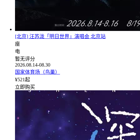
[北京] 汪苏泷「明日世界」演唱会 北京站
座
电
暂无评分
2026.08.14-08.30
国家体育场（鸟巢）
¥
521
起
立即购买