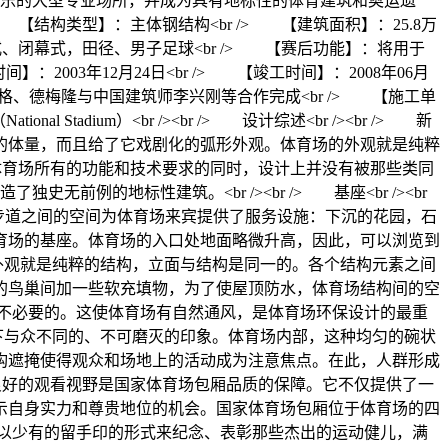
娱乐的大型专业场所，并成为具有地标性的体育建筑和奥运遗
r /> 【结构类型】：主体钢结构<br /> 【建筑面积】：25.8万
式、闭幕式，田径、男子足球<br /> 【赛后功能】：将用于
：2003年12月24日<br /> 【竣工时间】：2008年06月
尔佐格、德梅隆与中国建筑师李兴刚等合作完成<br /> 【施工单
tadium）<br /><br /> 设计综述<br /><br /> 新
的体量，而且给了它戏剧化的弧形外观。体育场的外观就是纯粹
体育场所有的功能和技术要求的同时，设计上并没有被那些类同
例的地标性建筑。<br /><br /> 基座<br /><br
步道之间的空间为体育场来宾提供了服务设施：下沉的花园，石
育场的基座。体育场的入口处地面略微升高，因此，可以浏览到
体育场的外观就是纯粹的结构，立面与结构是同一的。各个结构元素之间
织的鸟巢间加一些软充填物，为了使屋顶防水，体育场结构间的空
不必要的。这使体育场有自然通风，是体育场环保设计的最重
都给人留下与众不同的、不可磨灭的印象。体育场内部，这种均匀的碗状
构遮掩使得观众和场地上的活动成为注意焦点。在此，人群形成
套服务，清晰良好的观看视野是国家体育场包厢品质的保障。它不仅提供了一
示自身实力和尊贵地位的机会。国家体育场包厢位于体育场的四
旅游景点，以少有的留手印的形式来纪念、表彰那些杰出的运动健儿，满