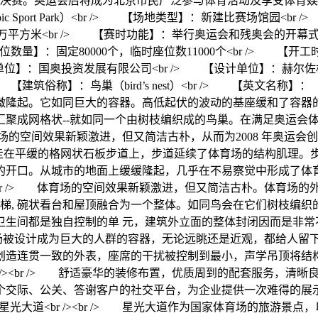
比赛决赛。奥运会后将成为北京市民广泛参与体育活动及享受体育
ic Sport Park）<br /> 【场地类型】：新建比赛场馆园<b
3万平方米<br /> 【赛时功能】：举行奥运会和残奥会的开幕
：固定80000个，临时座位数11000个<br /> 【开工时间】
【业主单位】：国奥投资发展有限公司<br /> 【设计单位】：赫
鸟巢（bird’s nest）<br /> 【英文名称】：（National S
微隆起。它如同巨大的容器。高低起伏的波动的基座缓和了容器
汇聚成网格状--就如同一个由树枝编织成的鸟巢。在满足奥运会
效果新颖激进，但又简洁古朴，从而为2008 年奥运会创造了独史无前
走在平缓的格网状石板步道上，步道延续了体育场的结构肌理。
的开口。从城市的地面上缓缓隆起，几乎在不易察觉中形成了体
br /><br /> 体育场的空间效果新颖激进，但又简洁古朴。
楼梯, 碗状看台和屋顶融合为一个整体。如同鸟会在它们树枝编
卫生间都是独自控制的单 元，建筑外立面的整体封闭因而是非常
br /> 体育场被设计成为巨大的人群的容器，无论远眺还是近观，
创造连贯一致的外表，座席的干扰被控制到最小，声学吊顶将结
/> 包厢<br /><br /> 舒适豪华的装修布置，优质周到的配
个交际、公关、答谢客户的社交平台，为企业提供一次难得的展
/> 星光大道<br /><br /> 星光大道作为国家体育场的