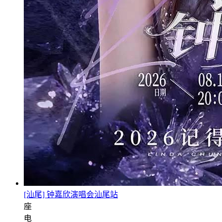
[汕尾] 钟嘉欣演唱会汕尾站
座
电