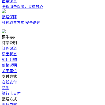
出票保真
全程消费保障，买得放心
配送保障
多种取票方式 安全送达
票牛app
订票说明
订购渠道
演出状态
如何订购
价格说明
关于座位
支付方式
在线支付
花呗
银行卡支付
配送方式
现场自取