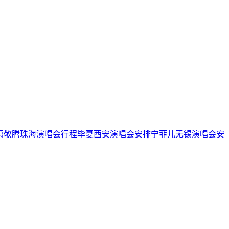
萧敬腾珠海演唱会行程
毕夏西安演唱会安排
宁菲儿无锡演唱会安