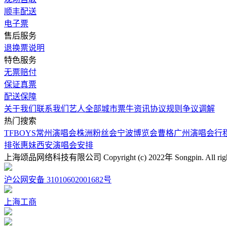
顺丰配送
电子票
售后服务
退换票说明
特色服务
无票赔付
保证真票
配送保障
关于我们
联系我们
艺人
全部城市
票牛资讯
协议规则
争议调解
热门搜索
TFBOYS常州演唱会
株洲粉丝会
宁波博览会
曹格广州演唱会行
排
张惠妹西安演唱会安排
上海颂品网络科技有限公司 Copyright (c) 2022年 Songpin. All rights 
沪公网安备 31010602001682号
上海工商