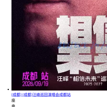
[成都] [成都]汪峰巡回演唱会成都站
座
电