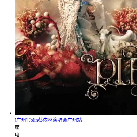
[广州] Jolin蔡依林演唱会广州站
座
电