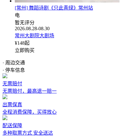
[常州] 舞蹈诗剧《只此青绿》常州站
电
暂无评分
2026.08.28-08.30
常州大剧院大剧场
¥
148
起
立即购买
· 周边交通
· 停车信息
无票赔付
无票赔付，最高退一赔一
出票保真
全程消费保障，买得放心
配送保障
多种取票方式 安全送达